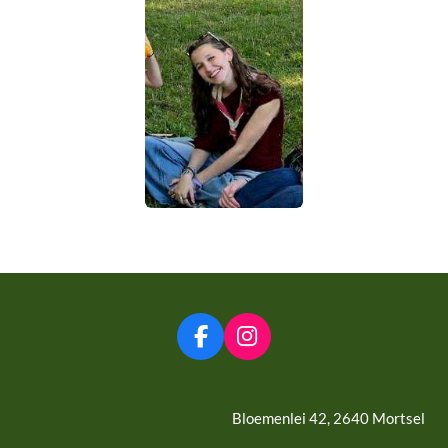
F
I
a
n
c
s
e
t
Bloemenlei 42, 2640 Mortsel
b
a