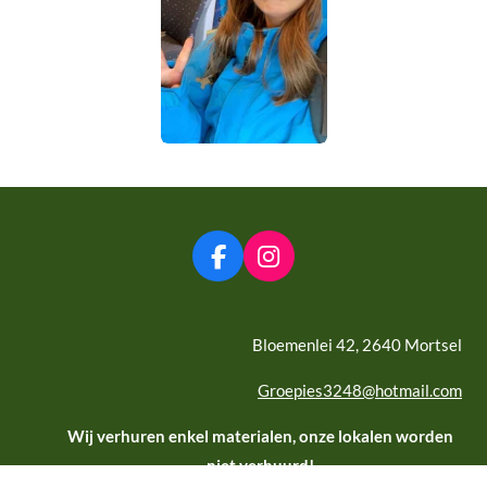
F
I
a
n
c
s
e
t
Bloemenlei 42, 2640 Mortsel
b
a
o
g
Groepies3248@hotmail.com
o
r
k
a
Wij verhuren enkel materialen, onze lokalen worden
m
niet verhuurd!