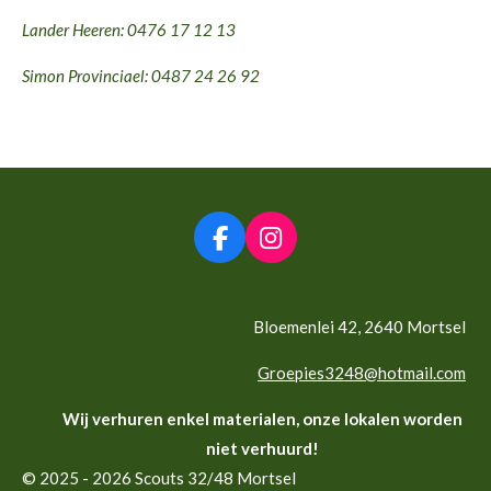
Lander Heeren: 0476 17 12 13
Simon Provinciael: 0487 24 26 92
F
I
a
n
c
s
e
t
Bloemenlei 42, 2640 Mortsel
b
a
o
g
Groepies3248@hotmail.com
o
r
k
a
Wij verhuren enkel materialen, onze lokalen worden
m
niet verhuurd!
© 2025 - 2026 Scouts 32/48 Mortsel