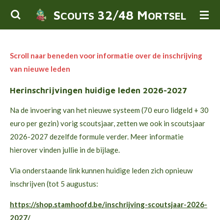
Ga
S
32/48 M
COUTS
ORTSEL
direct
naar
de
Scroll naar beneden voor informatie over de inschrijving
hoofdinhoud
van nieuwe leden
Herinschrijvingen huidige leden 2026-2027
Na de invoering van het nieuwe systeem (70 euro lidgeld + 30
euro per gezin) vorig scoutsjaar, zetten we ook in scoutsjaar
2026-2027 dezelfde formule verder. Meer informatie
hierover vinden jullie in de bijlage.
Via onderstaande link kunnen huidige leden zich opnieuw
inschrijven (tot 5 augustus:
https://shop.stamhoofd.be/inschrijving-scoutsjaar-2026-
2027/